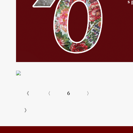
《
〈
6
〉
》