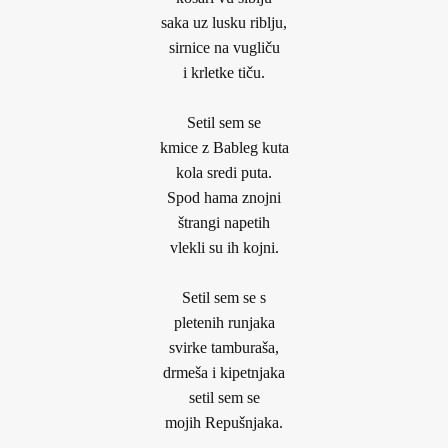
saka uz lusku riblju,
sirnice na vugliču
i krletke tiču.
Setil sem se
kmice z Bableg kuta
kola sredi puta.
Spod hama znojni
štrangi napetih
vlekli su ih kojni.
Setil sem se s
pletenih runjaka
svirke tamburaša,
drmeša i kipetnjaka
setil sem se
mojih Repušnjaka.