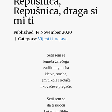
Repušnica,
Repušnica, draga si
mi ti
Published: 14 November 2020
Category:
Vijesti i najave
Setil sem se
lemeša žarečega
zadihanog meha
kletve, smeha,
em ti kola i kotače
i kovačeve pregače.
Setil sem se
da ti šklocu
košari vu šiblju