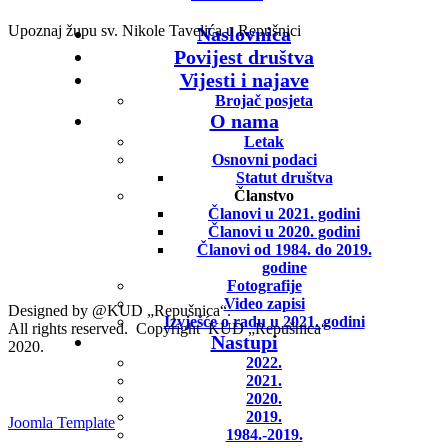
Upoznaj župu sv. Nikole Tavelića u Repušnici
Naslovnica
Povijest društva
Vijesti i najave
Brojač posjeta
O nama
Letak
Osnovni podaci
Statut društva
Članstvo
Članovi u 2021. godini
Članovi u 2020. godini
Članovi od 1984. do 2019.
godine
Fotografije
Video zapisi
Designed by @KUD „Repušnica“.
Izvješće o radu u 2021. godini
All rights reserved. Copyright KUD „Repušnica“
Nastupi
2020.
2022.
2021.
2020.
2019.
Joomla Template
1984.-2019.