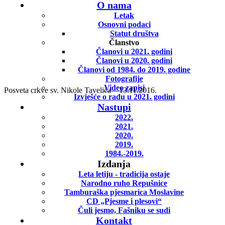
O nama
Letak
Osnovni podaci
Statut društva
Članstvo
Članovi u 2021. godini
Članovi u 2020. godini
Članovi od 1984. do 2019. godine
Fotografije
Video zapisi
Posveta crkve sv. Nikole Tavelića – 13.11.2016.
Izvješće o radu u 2021. godini
Nastupi
2022.
2021.
2020.
2019.
1984.-2019.
Izdanja
Leta letiju - tradicija ostaje
Narodno ruho Repušnice
Tamburaška pjesmarica Moslavine
CD „Pjesme i plesovi“
Čuli jesmo, Fašniku se sudi
Kontakt