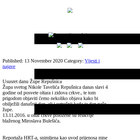
Published: 13 November 2020
Category:
Vijesti i
najave
Ususret danu Župe Repušnica
Župa svetog Nikole Tavelića Repušnica danas slavi 4
godine od posvete oltara i zidova crkve., te tom
prigodom objaviti ćemo nekoliko objava kako bi
obilježili današnji dan, ali i sutrašnji kada je dan naše
župe.
13.11.2016. u oltar crkve položene su relikvije
blaženog Miroslava Bulešića.
Reportaža HRT-a, snimljena kao uvod prijenosa mise