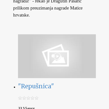
nagrada!" - rekao je Dragutin Pasarić
prilikom preuzimanja nagrade Matice
hrvatske.
"Repušnica"
33 Views