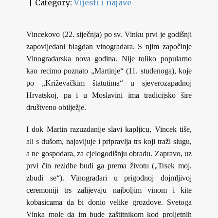
Category:
Vijesti i najave
Vincekovo (22. siječnja) po sv. Vinku prvi je godišnji
zapovijedani blagdan vinogradara. S njim započinje
Vinogradarska nova godina. Nije toliko popularno
kao recimo poznato „Martinje“ (11. studenoga), koje
po „Križevačkim štatutima“ u sjeverozapadnoj
Hrvatskoj, pa i u Moslavini ima tradicijsko šire
društveno obilježje.
I dok Martin razuzdanije slavi kapljicu, Vincek tiše,
ali s dušom, najavljuje i pripravlja trs koji traži slugu,
a ne gospodara, za cjelogodišnju obradu. Zapravo, uz
prvi čin rezidbe budi ga prema životu („Trsek moj,
zbudi se“). Vinogradari u prigodnoj dojmljivoj
ceremoniji trs zalijevaju najboljim vinom i kite
kobasicama da bi donio velike grozdove. Svetoga
Vinka mole da im bude zaštitnikom kod proljetnih