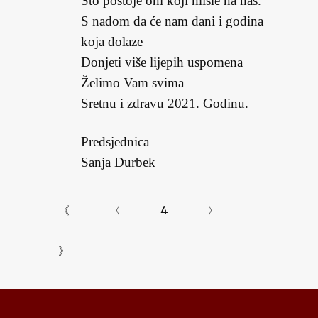
Što postoje oni koji misle na nas.
S nadom da će nam dani i godina
koja dolaze
Donjeti više lijepih uspomena
Želimo Vam svima
Sretnu i zdravu 2021. Godinu.
Predsjednica
Sanja Durbek
《
〈
4
〉
》